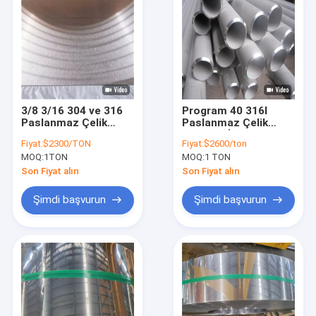
3/8 3/16 304 ve 316
Program 40 316l
Paslanmaz Çelik
Paslanmaz Çelik
Levha Delikli 10MM
Boru 1.5 İnç 1.75
Fiyat:
$2300/TON
Fiyat:
$2600/ton
6mm 14 Ga 18Ga
Paslanmaz Çelik
MOQ:
1TON
MOQ:
1 TON
Paslanmaz Çelik Sac
Egzoz Borusu Sıcak
Haddelenmiş
Son Fiyat alın
Son Fiyat alın
Şimdi başvurun
Şimdi başvurun