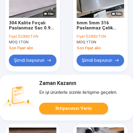
304 Kalite Fırçalı
6mm 5mm 316
Paslanmaz Sac 0.9
Paslanmaz Çelik
Mm Ss 304 Delikli Sac
Levha Astm 316l
Fiyat:
$2300/TON
Fiyat:
$2300/TON
Tam Sert
Levha 12 11 Ölçü 10
MOQ:
1TON
MOQ:
1TON
Ölçü Paslanmaz Çelik
Levha
Son Fiyat alın
Son Fiyat alın
Şimdi başvurun
Şimdi başvurun
Zaman Kazanın
En iyi ürünlerle sizinle iletişime geçelim.
İhtiyacınızı Verin