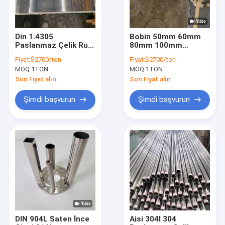
Din 1.4305
Bobin 50mm 60mm
Paslanmaz Çelik Rulo
80mm 100mm
410 Sınıf 430 420
Genişlik Soğuk
Fiyat:
$2700/ton
Fiyat:
$2700/ton
316l 309s 310s
Haddelenmiş
MOQ:
1TON
MOQ:
1TON
Soğuk Haddelenmiş
Paslanmaz Çelik
Şerit
Son Fiyat alın
Son Fiyat alın
Şimdi başvurun
Şimdi başvurun
Evde
Ürün
Videolar
DIN 904L Saten İnce
Aisi 304l 304