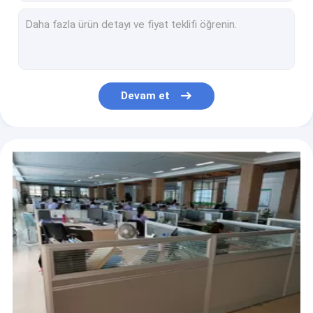
Cilalı İnce Paslanmaz Çelik Şeritler 316 4mm
Kapılar için 100mm 1.59mm 1/16 Paslanmaz Çelik Şerit 410 Aisi 304l
904l 430 Paslanmaz Çelik Şerit 0,9 mm 1,2 mm 1 mm Kalın
904l Paslanmaz Çelik Şerit 25mm
420 409 405 Paslanmaz Çelik Şerit 0,5 mm 0,9 mm 1,2 mm
Devam et
Dekoratif 20mm X 3mm Paslanmaz Çelik Şerit 304 310