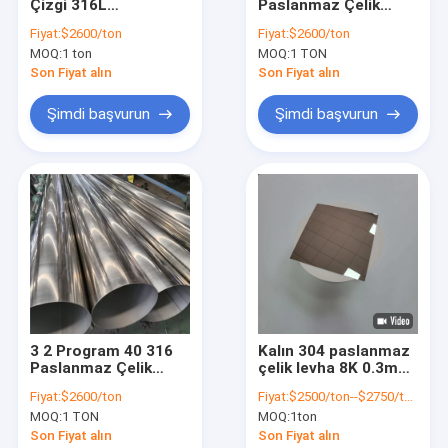
Çizgi 316L
Paslanmaz Çelik
Bizim Hakkımızda
Paslanmaz Çelik
Kılcal Borular Astm
Fiyat:
$2600/ton
Fiyat:
$2600/ton
Boru 430 420j2 420j1
2b No.4 Ayna Finish
MOQ:
1 ton
MOQ:
1 TON
410 5mm
304 Ss Boru
Fabrika turu
Son Fiyat alın
Son Fiyat alın
Kalite Kontrolü
Şimdi başvurun
Şimdi başvurun
Bir İndirim İste
316L Paslanmaz Çelik Boru
304 paslanmaz çelik boru
Paslanmaz Çelik Dikişli Boru
3 2 Program 40 316
Kalın 304 paslanmaz
Paslanmaz Çelik
çelik levha 8K 0.3mm
dikişsiz ss boru
Boru 12mm 13mm
mükemmel
Fiyat:
$2600/ton
Fiyat:
$2500/ton--$2750/ton
14mm 15mm 2B BA
şekillendirilebilirlikle
Paslanmaz çelik sac
MOQ:
1 TON
MOQ:
1ton
Sa 213 Tp 316l
Son Fiyat alın
Son Fiyat alın