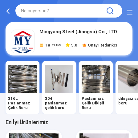
Mingyang Steel (Jiangsu) Co., LTD
18
5.0
Onaylı tedarikçi
YEARS
316L
304
Paslanmaz
dikişsiz s
Paslanmaz
paslanmaz
Çelik Dikişli
boru
Çelik Boru
çelik boru
Boru
En İyi Ürünlerimiz