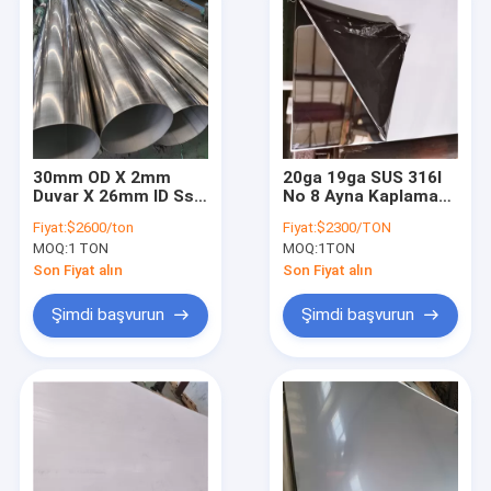
30mm OD X 2mm
20ga 19ga SUS 316l
Duvar X 26mm ID Ss
No 8 Ayna Kaplama
Kaynaklı Boru
Paslanmaz Çelik
Fiyat:
$2600/ton
Fiyat:
$2300/TON
Paslanmaz Boru
Levha 0.5mm Ss
MOQ:
1 TON
MOQ:
1TON
Kaynağı 310s 317l
Ayna Levhası
SUS AISI
Son Fiyat alın
Son Fiyat alın
Şimdi başvurun
Şimdi başvurun