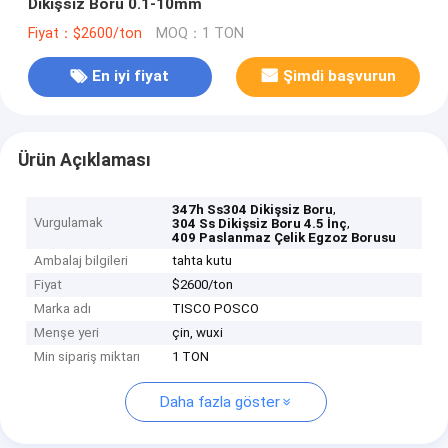
Dikişsiz Boru 0.1-10mm
Fiyat：$2600/ton
MOQ：1 TON
En iyi fiyat
Şimdi başvurun
Ürün Açıklaması
,
347h Ss304 Dikişsiz Boru
Vurgulamak
,
304 Ss Dikişsiz Boru 4.5 İnç
409 Paslanmaz Çelik Egzoz Borusu
Ambalaj bilgileri
tahta kutu
Fiyat
$2600/ton
Marka adı
TISCO POSCO
Menşe yeri
çin, wuxi
Min sipariş miktarı
1 TON
Daha fazla göster