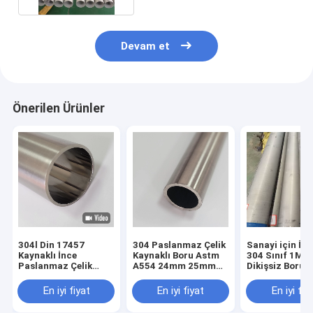
Devam et
Önerilen Ürünler
304l Din 17457
304 Paslanmaz Çelik
Sanayi için İn
Kaynaklı İnce
Kaynaklı Boru Astm
304 Sınıf 1MM 
Paslanmaz Çelik
A554 24mm 25mm
Dikişsiz Borula
Boru 1 1/4 31.75mm
28mm Erw
OD 122mm Sıcak
Paslanmaz Çelik
En iyi fiyat
En iyi fiyat
En iyi fiy
Haddelenmiş
Boru