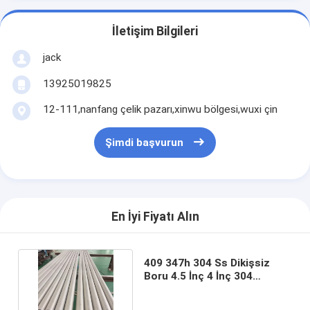
İletişim Bilgileri
jack
13925019825
12-111,nanfang çelik pazarı,xinwu bölgesi,wuxi çin
Şimdi başvurun
En İyi Fiyatı Alın
409 347h 304 Ss Dikişsiz
Boru 4.5 İnç 4 İnç 304
Dikişsiz Boru 0.1-10mm