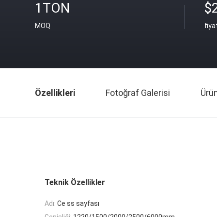
1TON
$
MOQ
fiya
Özellikleri
Fotoğraf Galerisi
Ürü
Teknik Özellikler
Adı:
Ce ss sayfası
Genişliği:
1220/1500/2000/2500/6000mm