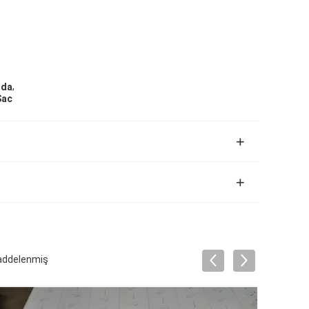
,
nda
Sac
Haddelenmiş