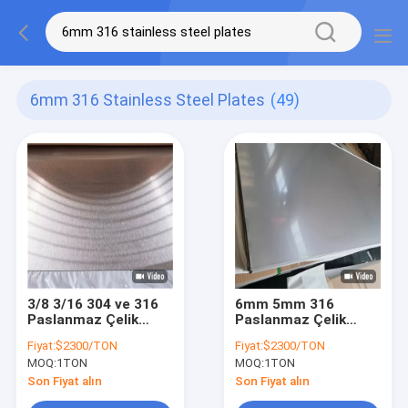
6mm 316 Stainless Steel Plates
(49)
3/8 3/16 304 ve 316
6mm 5mm 316
Paslanmaz Çelik
Paslanmaz Çelik
Levha Delikli 10MM
Levha Astm 316l
Fiyat:
$2300/TON
Fiyat:
$2300/TON
6mm 14 Ga 18Ga
Levha 12 11 Ölçü 10
MOQ:
1TON
MOQ:
1TON
Paslanmaz Çelik Sac
Ölçü Paslanmaz Çelik
Levha
Son Fiyat alın
Son Fiyat alın