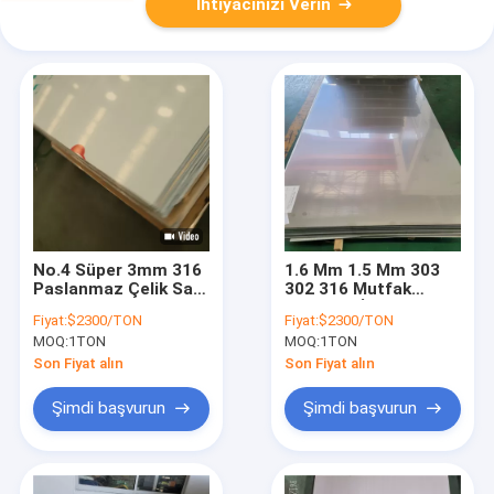
İhtiyacınızı Verin
No.4 Süper 3mm 316
1.6 Mm 1.5 Mm 303
Paslanmaz Çelik Sac
302 316 Mutfak
Astm A240 Tp316
Duvarları İçin
Fiyat:
$2300/TON
Fiyat:
$2300/TON
Pvc Paketli
Paslanmaz Çelik Sac
MOQ:
1TON
MOQ:
1TON
Son Fiyat alın
Son Fiyat alın
Şimdi başvurun
Şimdi başvurun