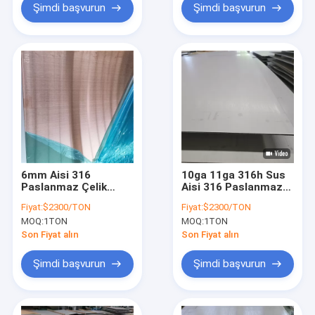
Şimdi başvurun
Şimdi başvurun
6mm Aisi 316
10ga 11ga 316h Sus
Paslanmaz Çelik
Aisi 316 Paslanmaz
Levha
Çelik Levha 6mm
Fiyat:
$2300/TON
Fiyat:
$2300/TON
Kalınlık NO.1 Yüzey
MOQ:
1TON
MOQ:
1TON
3m Genişlik
Son Fiyat alın
Son Fiyat alın
Şimdi başvurun
Şimdi başvurun