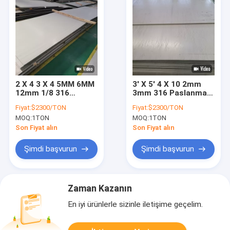
2 X 4 3 X 4 5MM 6MM
3' X 5' 4 X 10 2mm
12mm 1/8 316
3mm 316 Paslanmaz
Paslanmaz Çelik
Sac Astm 316 1.2m
Fiyat:
$2300/TON
Fiyat:
$2300/TON
Levha Astm 201 316
3m Delikli
MOQ:
1TON
MOQ:
1TON
304
Son Fiyat alın
Son Fiyat alın
Şimdi başvurun
Şimdi başvurun
Zaman Kazanın
En iyi ürünlerle sizinle iletişime geçelim.