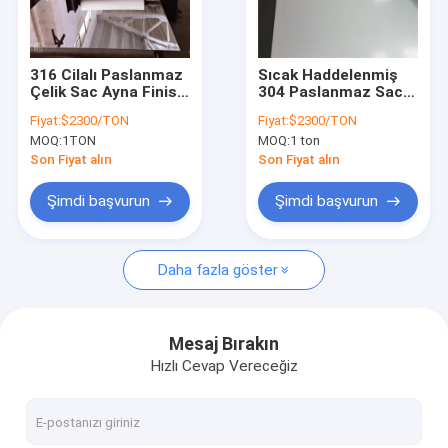
Bizim Hakkımızda
Fabrika turu
316 Cilalı Paslanmaz
Sıcak Haddelenmiş
Çelik Sac Ayna Finish
304 Paslanmaz Sac
Kalite Kontrolü
Soğuk Haddelenmiş
ASTM A240 201 202
Fiyat:
$2300/TON
Fiyat:
$2300/TON
No.4 Saten No.8 8k
316
MOQ:
1TON
MOQ:
1 ton
Bir İndirim İste
Son Fiyat alın
Son Fiyat alın
Şimdi başvurun
Şimdi başvurun
316L Paslanmaz Çelik Boru
Daha fazla göster
304 paslanmaz çelik boru
Paslanmaz Çelik Dikişli Boru
Mesaj Bırakın
Hızlı Cevap Vereceğiz
dikişsiz ss boru
Paslanmaz çelik sac