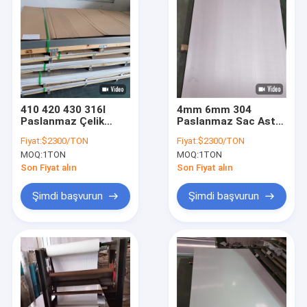
410 420 430 316l
4mm 6mm 304
Paslanmaz Çelik
Paslanmaz Sac Astm
Levha 3mm 5mm
Ss 304 Plaka
Fiyat:
$2300/TON
Fiyat:
$2300/TON
6mm 1/4 Delik 16
Paslanmaz Çelik
MOQ:
1TON
MOQ:
1TON
Ölçü 304 Paslanmaz
Paneller 4x8
Çelik Levha
Son Fiyat alın
Son Fiyat alın
Şimdi başvurun
Şimdi başvurun
Evde
Ürün
Videolar