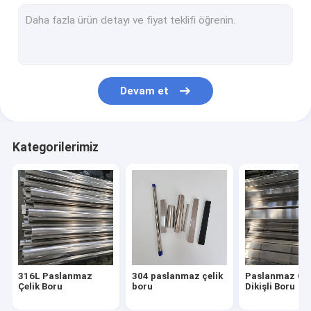
304 Paslanmaz Çelik Sac
316l paslanmaz çelik sac
316 paslanmaz çelik levha
Devam et
ayna paslanmaz çelik sac
Fırçalanmış Paslanmaz Çelik Sac
Kategorilerimiz
Paslanmaz Çelik Rulo
Alüminyum Alaşımlı Boru
Alüminyum Alaşımlı levha
Alüminyum Alaşımlı Bobin
316L Paslanmaz
304 paslanmaz çelik
Paslanmaz Çel
Paslanmaz Çelik Ek Parçalar
Çelik Boru
boru
Dikişli Boru