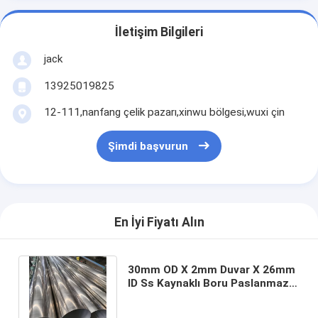
İletişim Bilgileri
jack
13925019825
12-111,nanfang çelik pazarı,xinwu bölgesi,wuxi çin
Şimdi başvurun
En İyi Fiyatı Alın
30mm OD X 2mm Duvar X 26mm
ID Ss Kaynaklı Boru Paslanmaz
Boru Kaynağı 310s 317l SUS AISI