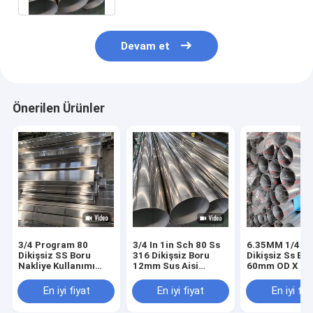
Devam et
Önerilen Ürünler
3/4 Program 80
3/4 In 1in Sch 80 Ss
6.35MM 1/4 3
Dikişsiz SS Boru
316 Dikişsiz Boru
Dikişsiz Ss Bo
Nakliye Kullanımı
12mm Sus Aisi
60mm OD X 2
İçin 2 İnç 0.5mm
Soğuk Haddelenmiş
Duvar X 56mm 
Dikişsiz Boru
En iyi fiyat
En iyi fiyat
En iyi fiy