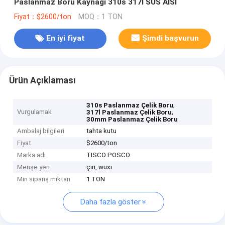
Paslanmaz Boru Kaynağı 310s 317l SUS AISI
Fiyat：$2600/ton
MOQ：1 TON
En iyi fiyat
Şimdi başvurun
Ürün Açıklaması
,
310s Paslanmaz Çelik Boru
Vurgulamak
,
317l Paslanmaz Çelik Boru
30mm Paslanmaz Çelik Boru
Ambalaj bilgileri
tahta kutu
Fiyat
$2600/ton
Marka adı
TISCO POSCO
Menşe yeri
çin, wuxi
Min sipariş miktarı
1 TON
Daha fazla göster