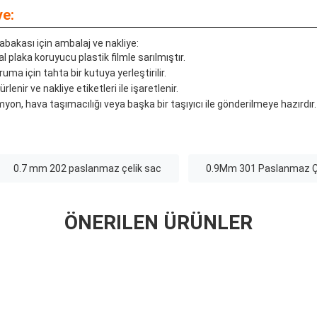
ye:
bakası için ambalaj ve nakliye:
 plaka koruyucu plastik filmle sarılmıştır.
ma için tahta bir kutuya yerleştirilir.
enir ve nakliye etiketleri ile işaretlenir.
on, hava taşımacılığı veya başka bir taşıyıcı ile gönderilmeye hazırdır.
0.7 mm 202 paslanmaz çelik sac
0.9Mm 301 Paslanmaz Ç
ÖNERILEN ÜRÜNLER