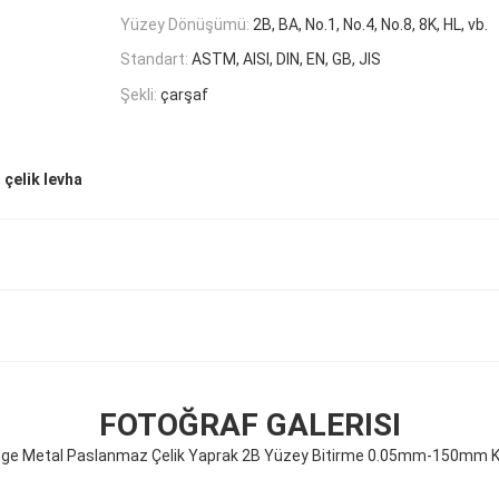
Yüzey Dönüşümü:
2B, BA, No.1, No.4, No.8, 8K, HL, vb.
Standart:
ASTM, AISI, DIN, EN, GB, JIS
Şekli:
çarşaf
çelik levha
FOTOĞRAF GALERISI
Edge Metal Paslanmaz Çelik Yaprak 2B Yüzey Bitirme 0.05mm-150mm Kal