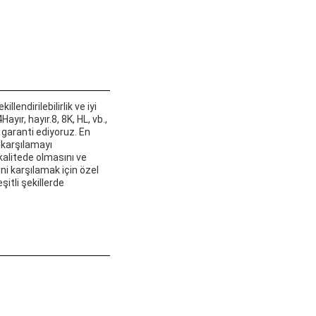
endirilebilirlik ve iyi
yır, hayır.8, 8K, HL, vb.,
garanti ediyoruz. En
ı karşılamayı
kalitede olmasını ve
ni karşılamak için özel
itli şekillerde