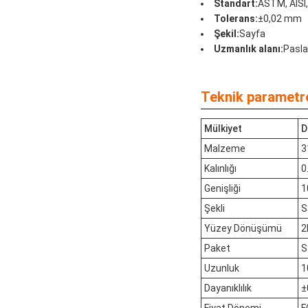
Standart:
ASTM, AISI, 
Tolerans:
±0,02 mm
Şekil:
Sayfa
Uzmanlık alanı:
Pasla
Teknik parametre
Mülkiyet
D
Malzeme
3
Kalınlığı
0
Genişliği
1
Şekli
S
Yüzey Dönüşümü
2
Paket
S
Uzunluk
1
Dayanıklılık
±
Fiyat Dönemi
F