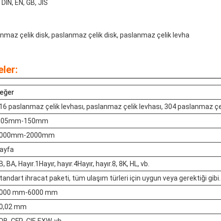
DIN, EN, GB, JIS
nmaz çelik disk, paslanmaz çelik disk, paslanmaz çelik levha
ler:
eğer
16 paslanmaz çelik levhası, paslanmaz çelik levhası, 304 paslanmaz çel
.05mm-150mm
000mm-2000mm
ayfa
B, BA, Hayır.1Hayır, hayır.4Hayır, hayır.8, 8K, HL, vb.
tandart ihracat paketi, tüm ulaşım türleri için uygun veya gerektiği gibi.
000 mm-6000 mm
0,02 mm
OB, CFR, CIF, EXW, vb.