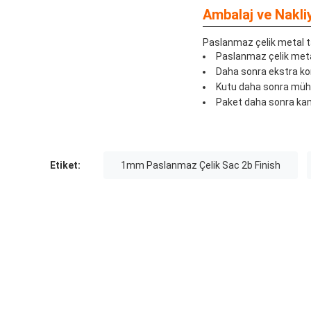
Ambalaj ve Nakli
Paslanmaz çelik metal ta
Paslanmaz çelik metal
Daha sonra ekstra koru
Kutu daha sonra mühürl
Paket daha sonra kamy
Etiket:
1mm Paslanmaz Çelik Sac 2b Finish