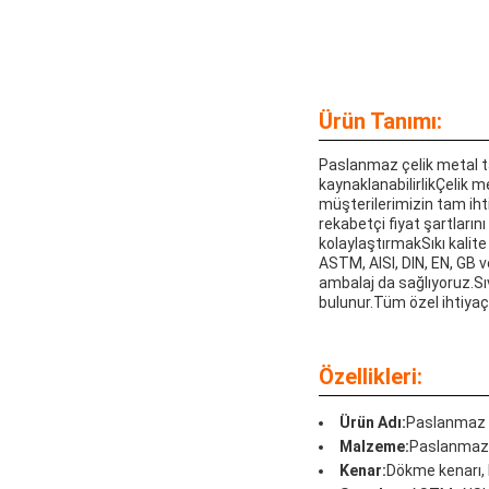
Ürün Tanımı:
Paslanmaz çelik metal tab
kaynaklanabilirlikÇelik me
müşterilerimizin tam iht
rekabetçi fiyat şartların
kolaylaştırmakSıkı kalit
ASTM, AISI, DIN, EN, GB v
ambalaj da sağlıyoruz.Sıv
bulunur.Tüm özel ihtiyaçl
Özellikleri:
Ürün Adı:
Paslanmaz ç
Malzeme:
Paslanmaz 
Kenar:
Dökme kenarı,