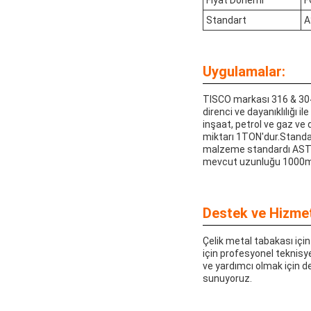
Standart
A
Uygulamalar:
TISCO markası 316 & 304
direnci ve dayanıklılığı i
inşaat, petrol ve gaz ve 
miktarı 1TON'dur.Standart
malzeme standardı ASTM, A
mevcut uzunluğu 1000m
Destek ve Hizmet
Çelik metal tabakası içi
için profesyonel teknisy
ve yardımcı olmak için d
sunuyoruz.