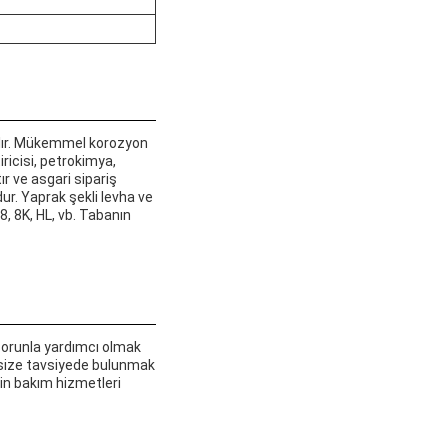
ılır. Mükemmel korozyon
iricisi, petrokimya,
ır ve asgari sipariş
dur. Yaprak şekli levha ve
8, 8K, HL, vb. Tabanın
 sorunla yardımcı olmak
e size tavsiyede bulunmak
çin bakım hizmetleri