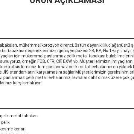
ÜRÜN AÇIKLAMASI
akaları, mükemmel korozyon direnci, üstün dayanıklılık,olağanüstü şekill
tal tabakası seçeneklerimizin geniş yelpazesi 2B, BA, No.1Hayır, hayır.4Ha
iyaçları için mükemmel paslanmaz çelik metal tabakası bulabilmelerini 
ı sunuyoruz, örneğin FOB, CFR, CIF, EXW, vb.,Müşterilerimizin ihtiyaçların
e kontrol sistemimiz tüm paslanmaz çelik metal levhalarının en yüksek 
e JIS standartlarını karşılamasını sağlar.Müşterilerimizin gereksinimleri
ı paslanmaz çelik metal levhalarımız, levhalar dahil olmak üzere çok çeş
arınızı karşılamak için.
elik metal tabakası
çelik
 kesme kenarı