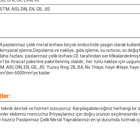
STM, AISI, DIN, EN, GB, JIS
 paslanmaz çelik metal levhası birçok endüstride yaygın olarak kullan
le kimyasal işleme,Depolama ve nakliye, gıda işleme, su ısıtıcısı, ısı değişt
daha fazlası. paslanmaz çelik levhası CE tarafından sertifikalandırılmışt
 bir ihracat paketine paketlenmiş olabilir., her türlü nakliye için uygun
ISI, DIN, EN, GB, JIS. Yüzey finişi 2B, BA, No.1Hayır, hayır.4Hayır, hayır.
m'den 6000mm'ye kadar.
ler:
n teknik destek ve hizmet sunuyoruz. Karşılaşabileceğiniz herhangi bir
enler ekibimiz mevcuttur.İhtiyaçlarınız için doğru ürünün seçilmesind
e hazırız.Paslanmaz Çelik Metal Yapraklarınızı en iyi durumda tutmak i