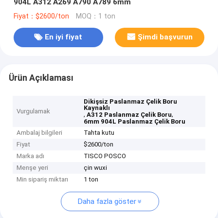
904L A312 A269 A790 A789 6mm
Fiyat：$2600/ton
MOQ：1 ton
En iyi fiyat
Şimdi başvurun
Ürün Açıklaması
Dikişsiz Paslanmaz Çelik Boru
Kaynaklı
Vurgulamak
,
,
A312 Paslanmaz Çelik Boru
6mm 904L Paslanmaz Çelik Boru
Ambalaj bilgileri
Tahta kutu
Fiyat
$2600/ton
Marka adı
TISCO POSCO
Menşe yeri
çin wuxi
Min sipariş miktarı
1 ton
Daha fazla göster