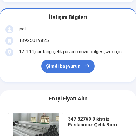
İletişim Bilgileri
jack
13925019825
12-111,nanfang çelik pazarı,xinwu bölgesi,wuxi çin
Şimdi başvurun
En İyi Fiyatı Alın
347 32760 Dikişsiz
Paslanmaz Çelik Boru
Kaynaklı 904L A312 A269