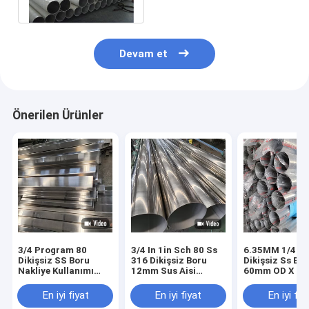
A790 A789 6mm
Devam et
Önerilen Ürünler
3/4 Program 80
3/4 In 1in Sch 80 Ss
6.35MM 1/4 3
Dikişsiz SS Boru
316 Dikişsiz Boru
Dikişsiz Ss Bo
Nakliye Kullanımı
12mm Sus Aisi
60mm OD X 2
İçin 2 İnç 0.5mm
Soğuk Haddelenmiş
Duvar X 56mm 
Dikişsiz Boru
En iyi fiyat
En iyi fiyat
En iyi fiy