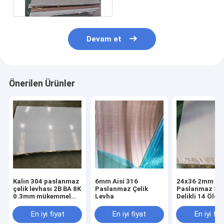
Devam et
Önerilen Ürünler
Kalın 304 paslanmaz
6mm Aisi 316
24x36 2mm 31
çelik levhası 2B BA 8K
Paslanmaz Çelik
Paslanmaz Sa
0.3mm mükemmel
Levha
Delikli 14 Ölçü
şekillendirilebilirlikle
Ölçü Paslanm
bitirme
En iyi fiyat
En iyi fiyat
En iyi fiy