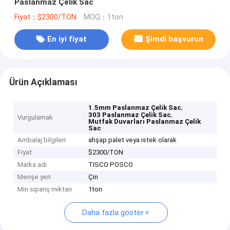
Paslanmaz Çelik Sac
Fiyat：$2300/TON
MOQ：1ton
En iyi fiyat
Şimdi başvurun
Ürün Açıklaması
,
1.5mm Paslanmaz Çelik Sac
,
303 Paslanmaz Çelik Sac
Vurgulamak
Mutfak Duvarları Paslanmaz Çelik
Sac
Ambalaj bilgileri
ahşap palet veya istek olarak
Fiyat
$2300/TON
Marka adı
TISCO POSCO
Menşe yeri
Çin
Min sipariş miktarı
1ton
Daha fazla göster