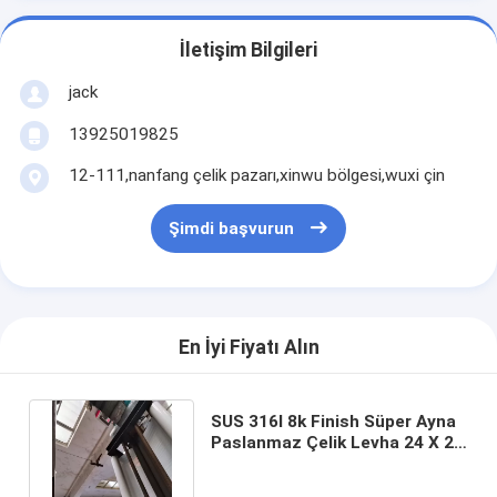
İletişim Bilgileri
jack
13925019825
12-111,nanfang çelik pazarı,xinwu bölgesi,wuxi çin
Şimdi başvurun
En İyi Fiyatı Alın
SUS 316l 8k Finish Süper Ayna
Paslanmaz Çelik Levha 24 X 24
24 X 72 24ga 22ga 26ga