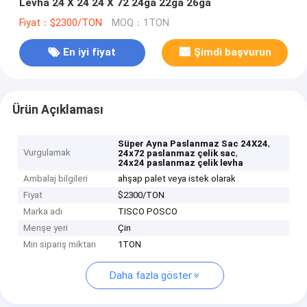
Levha 24 X 24 24 X 72 24ga 22ga 26ga
Fiyat：$2300/TON
MOQ：1TON
En iyi fiyat
Şimdi başvurun
Ürün Açıklaması
,
Süper Ayna Paslanmaz Sac 24X24
Vurgulamak
,
24x72 paslanmaz çelik sac
24x24 paslanmaz çelik levha
Ambalaj bilgileri
ahşap palet veya istek olarak
Fiyat
$2300/TON
Marka adı
TISCO POSCO
Menşe yeri
Çin
Min sipariş miktarı
1TON
Daha fazla göster