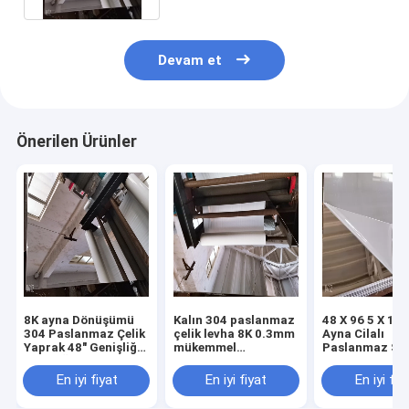
Devam et
Önerilen Ürünler
8K ayna Dönüşümü
Kalın 304 paslanmaz
48 X 96 5 X 10 
304 Paslanmaz Çelik
çelik levha 8K 0.3mm
Ayna Cilalı
Yaprak 48" Genişliği
mükemmel
Paslanmaz Sa
30 Ksi Üretim Gücü
şekillendirilebilirlikle
0.5mm 2mm A
A240 Tp304
En iyi fiyat
En iyi fiyat
En iyi fiy